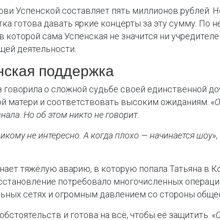
ви Успенской составляет пять миллионов рублей. 
ка готова давать яркие концерты за эту сумму. По 
 которой сама Успенская не значится ни учредителем
щей деятельности.
нская поддержка
 говорила о сложной судьбе своей единственной до
ой матери и соответствовать высоким ожиданиям. «
О
нала. Но об этом никто не говорит.
никому не интересно. А когда плохо — начинается шоу
»
ет тяжёлую аварию, в которую попала Татьяна в Ко
осстановление потребовало многочисленных операций
ьных сетях и огромным давлением со стороны обще
стоятельств и готова на всё, чтобы её защитить. «
О