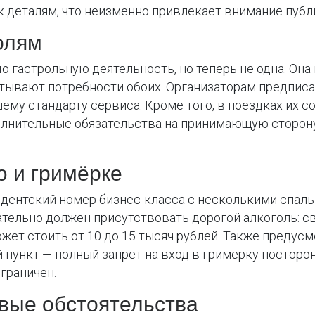
 деталям, что неизменно привлекает внимание публи
олям
ю гастрольную деятельность, но теперь не одна. Она
итывают потребности обоих. Организаторам предпис
высшему стандарту сервиса. Кроме того, в поездках и
олнительные обязательства на принимающую сторону
 и гримёрке
дентский номер бизнес-класса с несколькими спаль
тельно должен присутствовать дорогой алкоголь: св
может стоить от 10 до 15 тысяч рублей. Также преду
 пункт — полный запрет на вход в гримёрку посторон
граничен.
вые обстоятельства