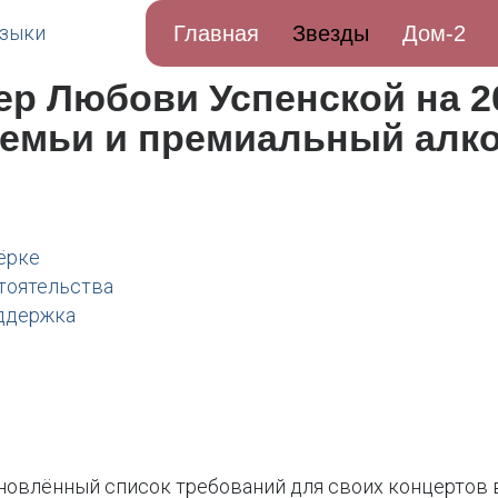
Главная
Звезды
Дом-2
р Любови Успенской на 20
семьи и премиальный алк
ёрке
тоятельства
оддержка
влённый список требований для своих концертов в 2