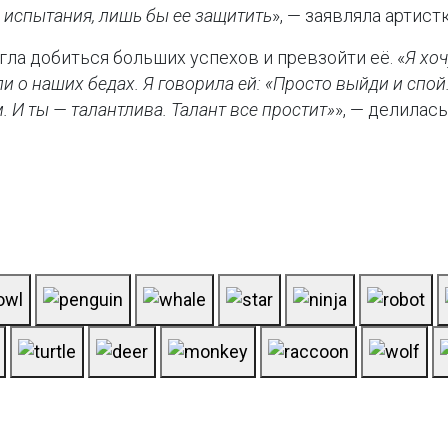
е испытания, лишь бы ее защитить
», — заявляла артистк
ла добиться больших успехов и превзойти её. «
Я хо
ыли о наших бедах. Я говорила ей: «Просто выйди и сп
. И ты — талантлива. Талант все простит»
», — делилас