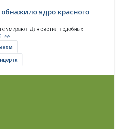
 обнажило ядро красного
ге умирают. Для светил, подобных
бнее
сыном
онцерта