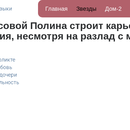
Главная
Звезды
Дом-2
овой Полина строит карь
ия, несмотря на разлад с
фликте
юбовь
 дочери
льность