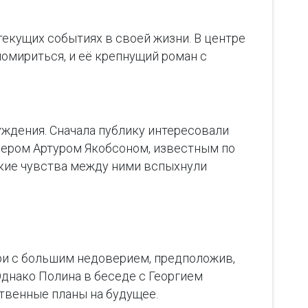
текущих событиях в своей жизни. В центре
помириться, и её крепнущий роман с
уждения. Сначала публику интересовали
сером Артуром Якобсоном, известным по
ские чувства между ними вспыхнули
ри с большим недоверием, предположив,
Однако Полина в беседе с Георгием
ственные планы на будущее.