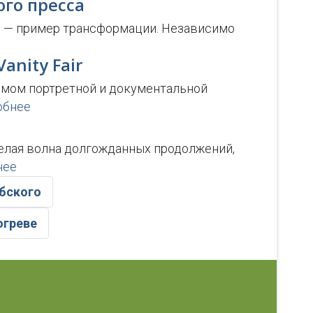
го пресса
их — пример трансформации. Независимо
anity Fair
имом портретной и документальной
обнее
елая волна долгожданных продолжений,
нее
бского
огреве