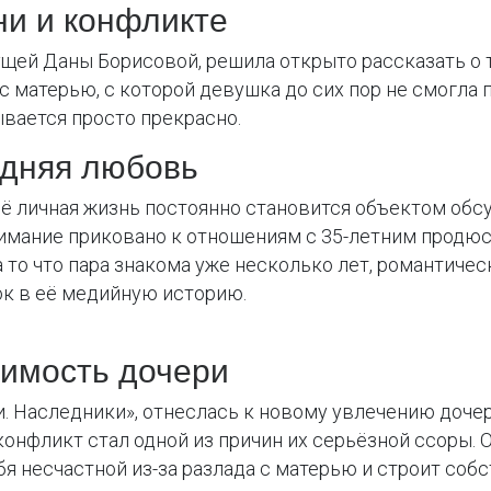
ни и конфликте
ущей Даны Борисовой, решила открыто рассказать о 
 матерью, с которой девушка до сих пор не смогла 
ывается просто прекрасно.
здняя любовь
 её личная жизнь постоянно становится объектом обс
внимание приковано к отношениям с 35-летним продю
 то что пара знакома уже несколько лет, романтиче
ок в её медийную историю.
симость дочери
и. Наследники», отнеслась к новому увлечению доче
конфликт стал одной из причин их серьёзной ссоры. 
бя несчастной из-за разлада с матерью и строит соб