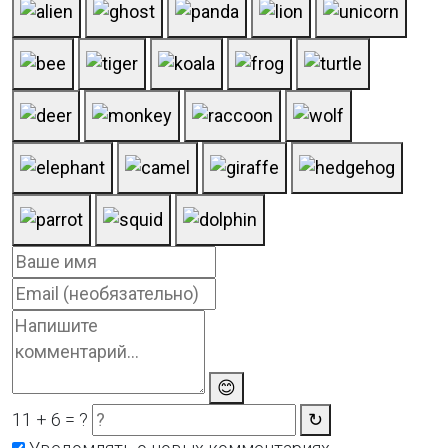
😊
11 + 6 = ?
↻