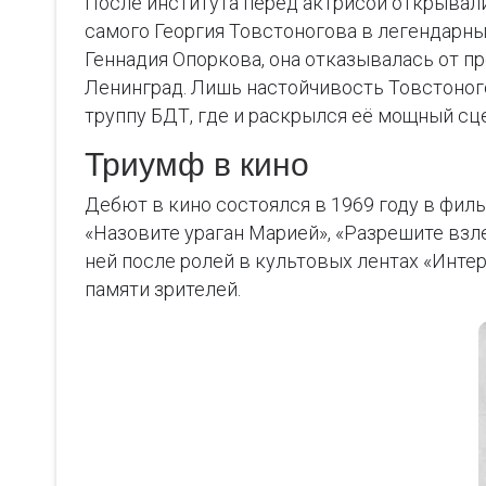
После института перед актрисой открывали
самого Георгия Товстоногова в легендарны
Геннадия Опоркова, она отказывалась от п
Ленинград. Лишь настойчивость Товстоногов
труппу БДТ, где и раскрылся её мощный сц
Триумф в кино
Дебют в кино состоялся в 1969 году в фил
«Назовите ураган Марией», «Разрешите взл
ней после ролей в культовых лентах «Интер
памяти зрителей.