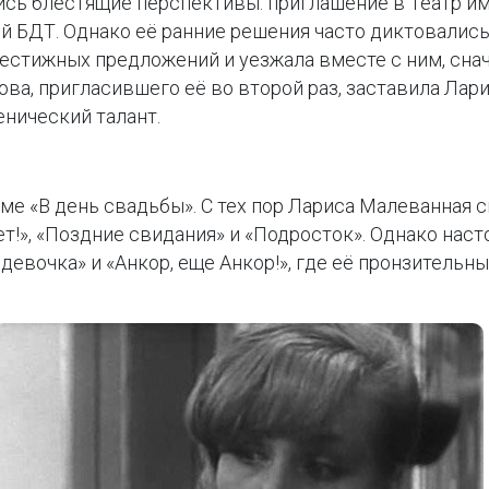
сь блестящие перспективы: приглашение в Театр им.
й БДТ. Однако её ранние решения часто диктовалис
рестижных предложений и уезжала вместе с ним, снач
а, пригласившего её во второй раз, заставила Лари
енический талант.
ьме «В день свадьбы». С тех пор Лариса Малеванная 
ет!», «Поздние свидания» и «Подросток». Однако нас
девочка» и «Анкор, еще Анкор!», где её пронзительн