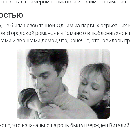
 союз стал примером стойкости и взаимопонимания.
остью
х, не была безоблачной. Одним из первых серьёзных
в «Городской романс» и «Романс о влюблённых» он 
ами и звонками домой, что, конечно, становилось пр
есно, что изначально на роль был утверждён Виталий