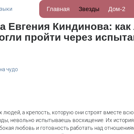
Главная
Звезды
Дом-2
ка Евгения Киндинова: ка
огли пройти через испыт
на чудо
х людей, а крепость, которую они строят вместе всю
годы, невольно испытываешь восхищение. Их история 
бокая любовь и готовность работать над отношениям