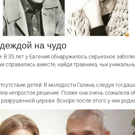
деждой на чудо
и. В 35 лет у Евгения обнаружилось серьёзное забол
ни справились вместе, найдя травника, чьи уникальн
тсутствие детей. В молодости Галина, следуя тогдаш
ла непростое решение. Позже она очень сожалела об
 разрушенной церкви. Вскоре после этого у них род