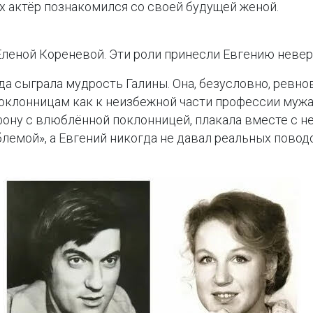
х актёр познакомился со своей будущей женой.
Еленой Кореневой. Эти роли принесли Евгению неве
а сыграла мудрость Галины. Она, безусловно, ревнов
 поклонницам как к неизбежной части профессии муж
фону с влюблённой поклонницей, плакала вместе с не
блемой», а Евгений никогда не давал реальных повод