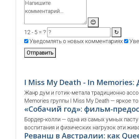
😊
12 - 5 = ?
↻
Уведомлять о новых комментариях
Уве
Отправить
I Miss My Death - In Memorie
Жанр дум и готик-метала традиционно асс
Memories группы I Miss My Death — яркое 
«Собачий год»: фильм-предо
Бордер-колли — одна из самых умных пастуш
воспитания и физических нагрузок эти жи
Реванш в Австралии: как Que