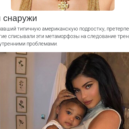
и снаружи
навший типичную американскую подростку, претерпе
гие списывали эти метаморфозы на следование тренд
нутренними проблемами.