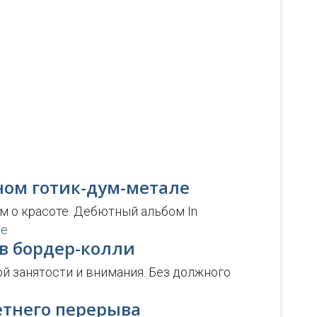
нном готик-дум-метале
м о красоте. Дебютный альбом In
ее
в бордер-колли
ой занятости и внимания. Без должного
летнего перерыва