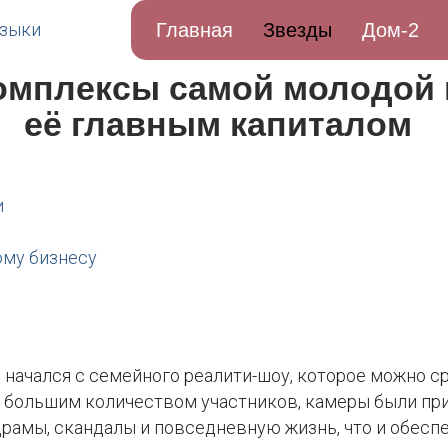
Главная
Звезды
Дом-2
комплексы самой молодой
её главным капиталом
и
ому бизнесу
р начался с семейного реалити-шоу, которое можно с
 с большим количеством участников, камеры были пр
драмы, скандалы и повседневную жизнь, что и обес