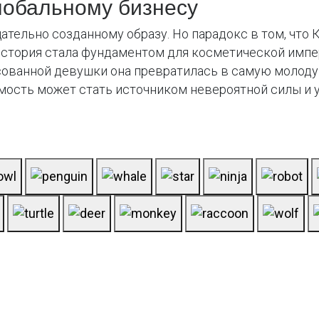
глобальному бизнесу
ательно созданному образу. Но парадокс в том, что
стория стала фундаментом для косметической импер
ксованной девушки она превратилась в самую молод
имость может стать источником невероятной силы и у