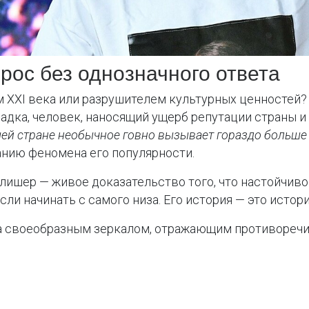
рос без однозначного ответа
 XXI века или разрушителем культурных ценностей? 
адка, человек, наносящий ущерб репутации страны и 
ей стране необычное говно вызывает гораздо больше 
манию феномена его популярности.
Алишер — живое доказательство того, что настойчив
и начинать с самого низа. Его история — это истори
а своеобразным зеркалом, отражающим противоречия