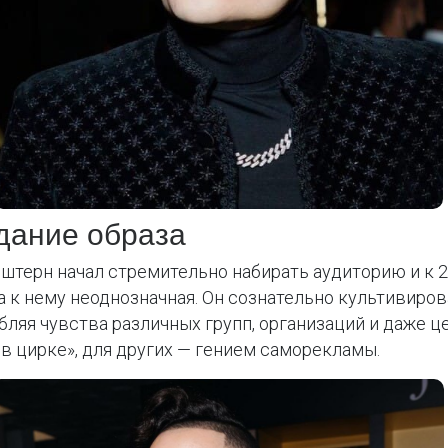
здание образа
нштерн начал стремительно набирать аудиторию и к 
 к нему неоднозначная. Он сознательно культивиро
бляя чувства различных групп, организаций и даже 
 в цирке», для других — гением саморекламы.