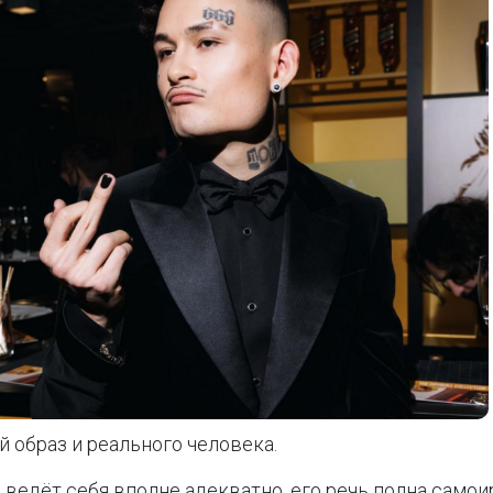
 образ и реального человека.
ведёт себя вполне адекватно, его речь полна самоир