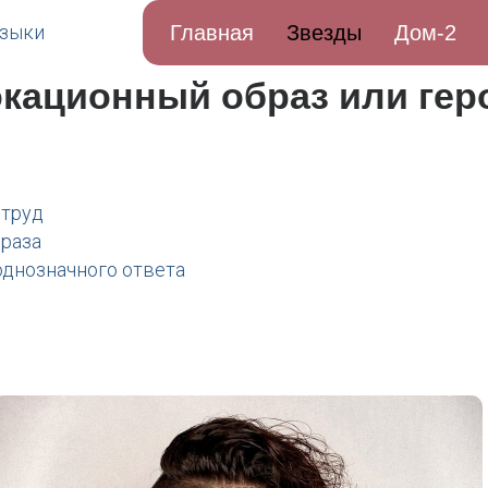
Главная
Звезды
Дом-2
кационный образ или гер
 труд
браза
однозначного ответа