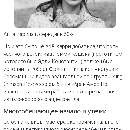
Анна Карина в середине 60-х
Но и это было не всё. Харри добавила, что роль
частного детектива Лемми Кошона (прототипом
которого был Эдди Константин) должен был
исполнить Роберт Фрипп — гитарист-виртуоз и
бессменный лидер авангардной рок-группы King
Crimson. Режиссёром был выбран Амос По,
известный своими работами в жанре панк-кино
из нью-йоркского андеграунда.
Многообещающее начало и утечки
Союз панк-дивы, мастера экспериментального
рока и андеграундного режиссёра обещал стать