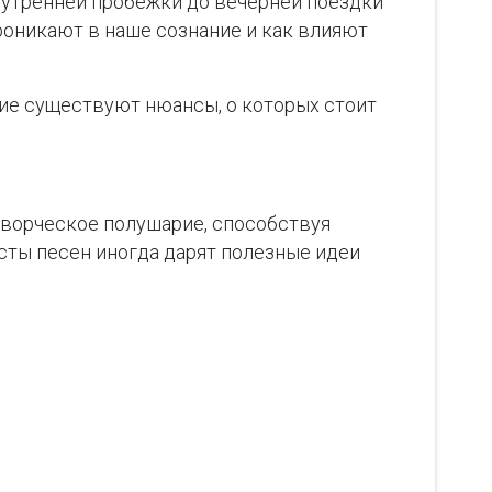
 утренней пробежки до вечерней поездки
роникают в наше сознание и как влияют
акие существуют нюансы, о которых стоит
 творческое полушарие, способствуя
сты песен иногда дарят полезные идеи