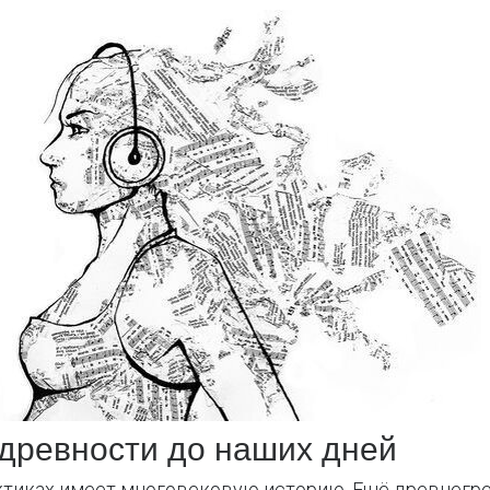
 древности до наших дней
тиках имеет многовековую историю. Ещё древнегре