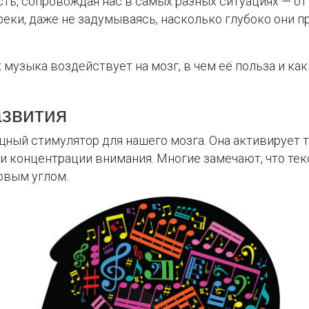
ть, сопровождая нас в самых разных ситуациях — от
ки, даже не задумываясь, насколько глубоко они п
 музыка воздействует на мозг, в чем её польза и к
азвития
ощный стимулятор для нашего мозга. Она активирует
 концентрации внимания. Многие замечают, что тек
овым углом.