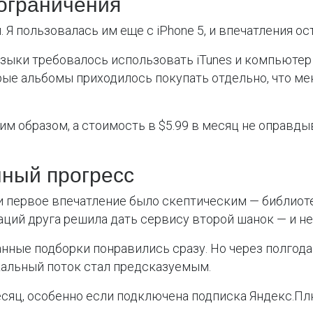
 ограничения
. Я пользовалась им еще с iPhone 5, и впечатления о
узыки требовалось использовать iTunes и компьюте
рые альбомы приходилось покупать отдельно, что ме
м образом, а стоимость в $5.99 в месяц не оправдыв
ный прогресс
 и первое впечатление было скептическим — библиот
аций друга решила дать сервису второй шанок — и не
ные подборки понравились сразу. Но через полгода 
кальный поток стал предсказуемым.
сяц, особенно если подключена подписка Яндекс.Плю