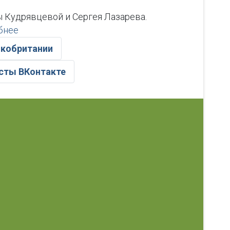
ы Кудрявцевой и Сергея Лазарева.
бнее
икобритании
исты ВКонтакте