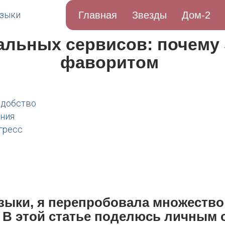
Главная
Звезды
Дом-2
льных сервисов: почему S
фаворитом
удобство
ения
гресс
зыки, я перепробовала множеств
. В этой статье поделюсь личным 