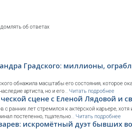
домлять об ответах
андра Градского: миллионы, ограбл
кого обнажила масштабы его состояния, которое ок
аследие артиста, но и его…
Читать подробнее
ической сцене с Еленой Лядовой и с
 с ранних лет стремился к актёрской карьере, хотя 
ачинал постепенно, тщательно…
Читать подробнее
азарев: искромётный дуэт бывших 