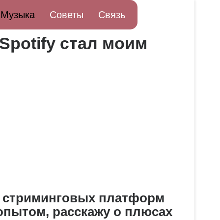
Музыка
Советы
Связь
potify стал моим
о стриминговых платформ
опытом, расскажу о плюсах